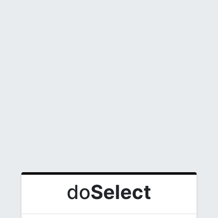
do
Select